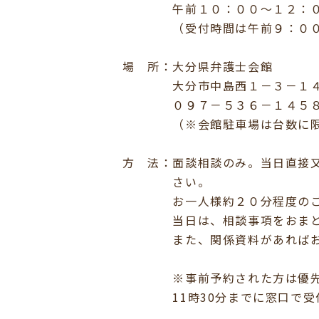
午前１０：００～１２：
（受付時間は午前９：００～
場 所：大分県弁護士会館
大分市中島西１－３－１
０９７－５３６－１４５
（※会館駐車場は台数に限り
方 法：面談相談のみ。当日直接
さい。
お一人様約２０分程度のご相
当日は、相談事項をおまとめ
また、関係資料があればお
※事前予約された方は優先的
11時30分までに窓口で受付