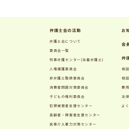
弁護士会の活動
お
弁護士会について
会
委員会一覧
弁
刑事弁護センター(当番弁護士)
人権擁護委員会
相
非弁護士取締委員会
相
消費者問題対策委員会
費
子どもの権利委員会
法
犯罪被害者支援センター
よ
高齢者・障害者支援センター
民事介入暴力対策センター